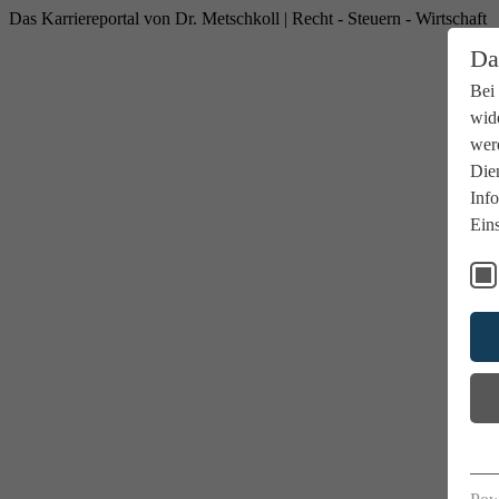
Das Karriereportal von Dr. Metschkoll | Recht - Steuern - Wirtschaft
Da
Bei
wide
wer
Dien
Info
Eins